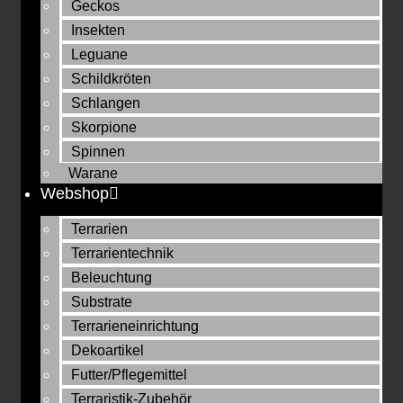
Geckos
Insekten
Leguane
Schildkröten
Schlangen
Skorpione
Spinnen
Warane
Webshop
Terrarien
Terrarientechnik
Beleuchtung
Substrate
Terrarieneinrichtung
Dekoartikel
Futter/Pflegemittel
Terraristik-Zubehör