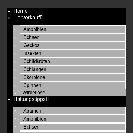
Zum
Home
Inhalt
Tierverkauf
springen
Amphibien
Echsen
Geckos
Insekten
Schildkröten
Schlangen
Skorpione
Spinnen
Wirbellose
Haltungstipps
Agamen
Amphibien
Echsen