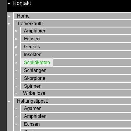
Kontakt
Home
Tierverkauf
Amphibien
Echsen
Geckos
Insekten
Schildkröten
Schlangen
Skorpione
Spinnen
Wirbellose
Haltungstipps
Agamen
Amphibien
Echsen