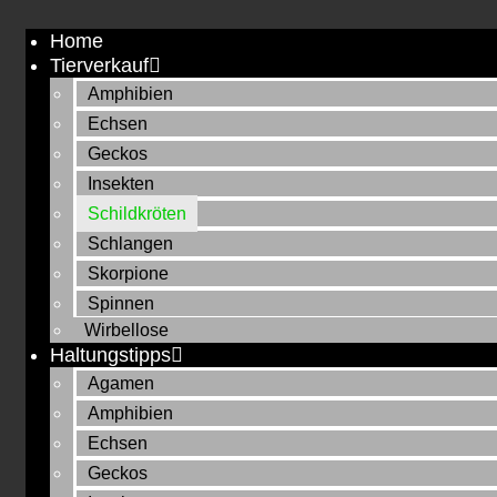
Zum
Home
Inhalt
Tierverkauf
springen
Amphibien
Echsen
Geckos
Insekten
Schildkröten
Schlangen
Skorpione
Spinnen
Wirbellose
Haltungstipps
Agamen
Amphibien
Echsen
Geckos