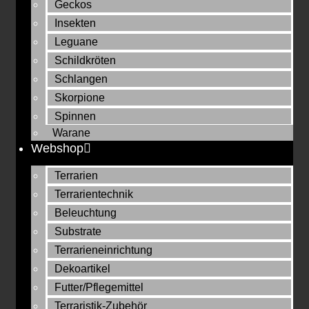
Geckos
Insekten
Leguane
Schildkröten
Schlangen
Skorpione
Spinnen
Warane
Webshop
Terrarien
Terrarientechnik
Beleuchtung
Substrate
Terrarieneinrichtung
Dekoartikel
Futter/Pflegemittel
Terraristik-Zubehör