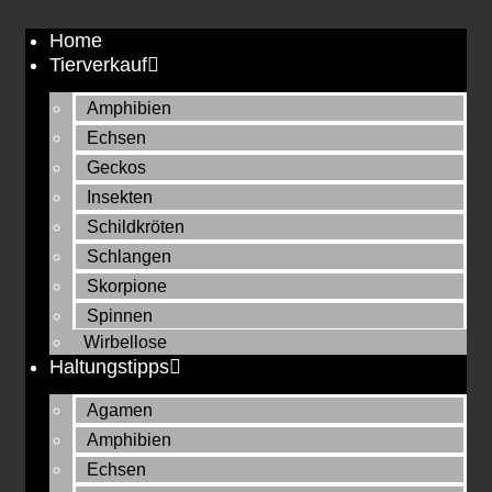
Zum
Home
Inhalt
Tierverkauf
springen
Amphibien
Echsen
Geckos
Insekten
Schildkröten
Schlangen
Skorpione
Spinnen
Wirbellose
Haltungstipps
Agamen
Amphibien
Echsen