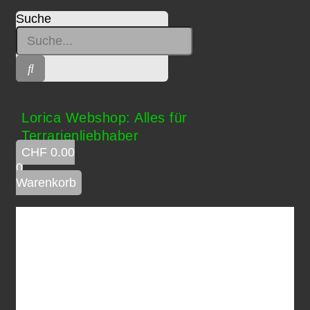
Suche
Lorica Webshop: Alles für
Terrarienliebhaber
CHF
0.00
0
Warenkorb