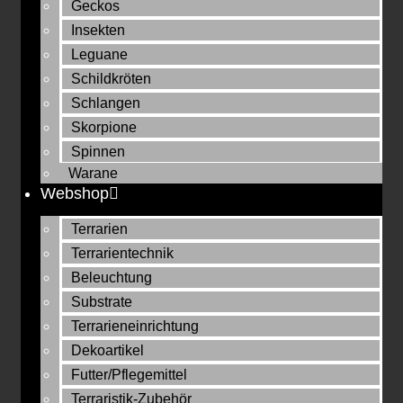
Geckos
Insekten
Leguane
Schildkröten
Schlangen
Skorpione
Spinnen
Warane
Webshop
Terrarien
Terrarientechnik
Beleuchtung
Substrate
Terrarieneinrichtung
Dekoartikel
Futter/Pflegemittel
Terraristik-Zubehör