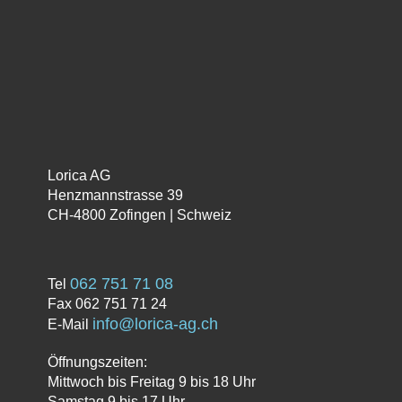
Palm Male Ring
CHF
4.90
In den Warenkorb
Lorica AG
Henzmannstrasse 39
CH-4800 Zofingen | Schweiz
062 751 71 08
Tel
Fax 062 751 71 24
info@lorica-ag.ch
E-Mail
Öffnungszeiten:
Mittwoch bis Freitag 9 bis 18 Uhr
Samstag 9 bis 17 Uhr