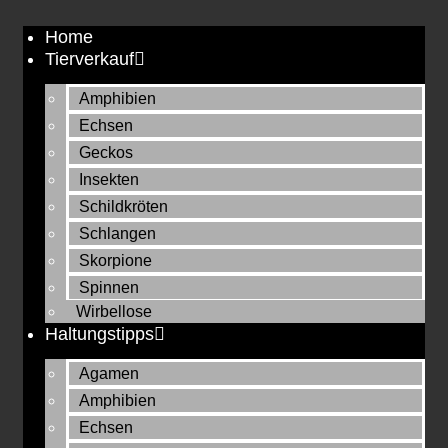
Zum
Home
Inhalt
Tierverkauf
springen
Amphibien
Echsen
Geckos
Insekten
Schildkröten
Schlangen
Skorpione
Spinnen
Wirbellose
Haltungstipps
Agamen
Amphibien
Echsen