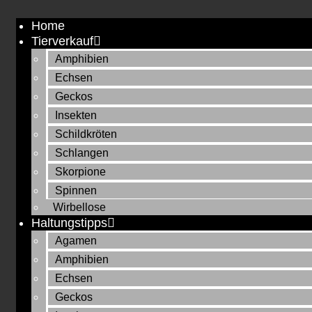
Zum
Home
Inhalt
Tierverkauf
springen
Amphibien
Echsen
Geckos
Insekten
Schildkröten
Schlangen
Skorpione
Spinnen
Wirbellose
Haltungstipps
Agamen
Amphibien
Echsen
Geckos