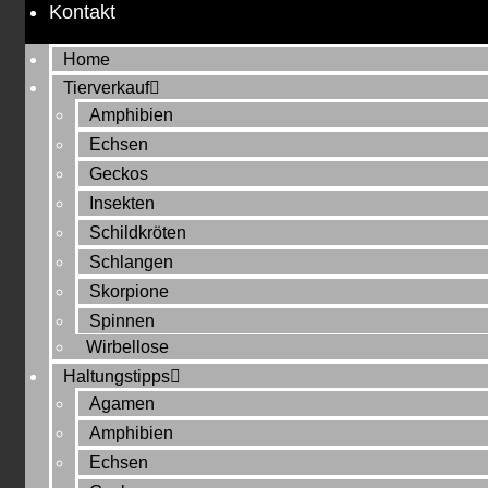
Kontakt
Home
Tierverkauf
Amphibien
Echsen
Geckos
Insekten
Schildkröten
Schlangen
Skorpione
Spinnen
Wirbellose
Haltungstipps
Agamen
Amphibien
Echsen