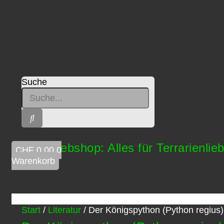
Suche
Lorica Webshop: Alles für Terrarienlie
CHF
0.00
0
Warenkorb
Start
/
Literatur
/ Der Königspython (Python regius)