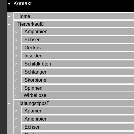
Kontakt
Home
Tierverkauf
Amphibien
Echsen
Geckos
Insekten
Schildkröten
Schlangen
Skorpione
Spinnen
Wirbellose
Haltungstipps
Agamen
Amphibien
Echsen