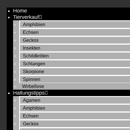
Zum
Home
Inhalt
Tierverkauf
springen
Amphibien
Echsen
Geckos
Insekten
Schildkröten
Schlangen
Skorpione
Spinnen
Wirbellose
Haltungstipps
Agamen
Amphibien
Echsen
Geckos