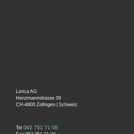
Humidity Control II
CHF
125.00
In den Warenkorb
Lorica AG
Henzmannstrasse 39
CH-4800 Zofingen | Schweiz
062 751 71 08
Tel