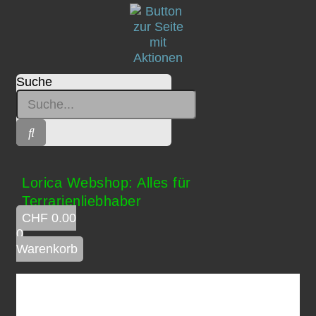
Suche
Lorica Webshop: Alles für
Terrarienliebhaber
CHF
0.00
0
Warenkorb