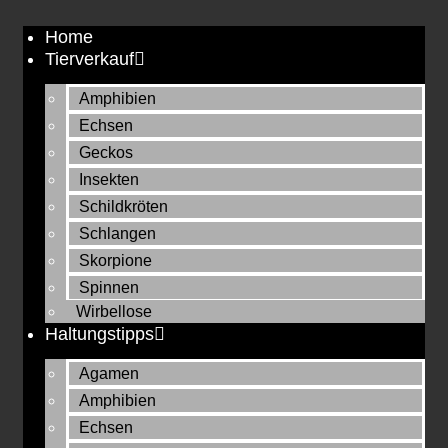
Zum
Home
Inhalt
Tierverkauf
springen
Amphibien
Echsen
Geckos
Insekten
Schildkröten
Schlangen
Skorpione
Spinnen
Wirbellose
Haltungstipps
Agamen
Amphibien
Echsen