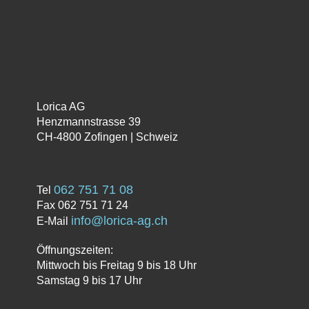
Hochformat-Terrarium, 30 x 30 x
45 cm
CHF
109.00
In den Warenkorb
Lorica AG
Henzmannstrasse 39
CH-4800 Zofingen | Schweiz
062 751 71 08
Tel
Fax 062 751 71 24
info@lorica-ag.ch
E-Mail
Öffnungszeiten:
Mittwoch bis Freitag 9 bis 18 Uhr
Samstag 9 bis 17 Uhr