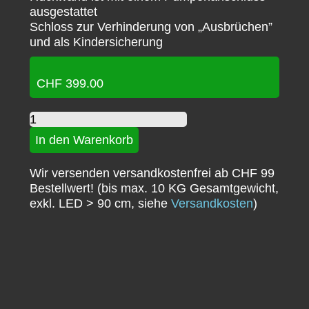
ausgestattet
Schloss zur Verhinderung von „Ausbrüchen”
und als Kindersicherung
CHF
399.00
C.
Quadratformat-
In den Warenkorb
Terrarium,
90
Wir versenden versandkostenfrei ab CHF 99
x
Bestellwert! (bis max. 10 KG Gesamtgewicht,
45
exkl. LED > 90 cm, siehe
Versandkosten
)
x
90
cm
Menge