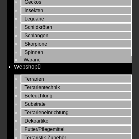
Geckos
Insekten
Leguane
Schildkröten
Schlangen
Skorpione
Spinnen
Warane
Webshop
Terrarien
Terrarientechnik
Beleuchtung
Substrate
Terrarieneinrichtung
Dekoartikel
Futter/Pflegemittel
Terraristik-Zubehör