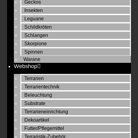
Geckos
Insekten
Leguane
Schildkröten
Schlangen
Skorpione
Spinnen
Warane
Webshop
Terrarien
Terrarientechnik
Beleuchtung
Substrate
Terrarieneinrichtung
Dekoartikel
Futter/Pflegemittel
Terraristik-Zubehör