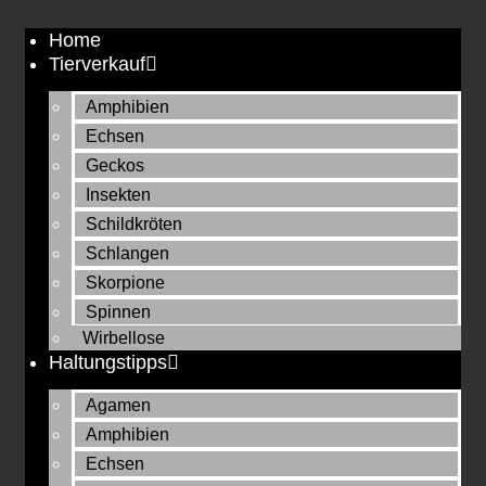
Zum
Home
Inhalt
Tierverkauf
springen
Amphibien
Echsen
Geckos
Insekten
Schildkröten
Schlangen
Skorpione
Spinnen
Wirbellose
Haltungstipps
Agamen
Amphibien
Echsen