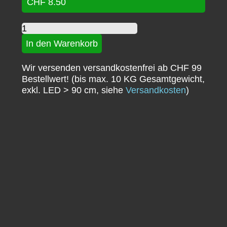
CHF
8.50
Badeschale,
Easy
In den Warenkorb
Clean
Pool
Wir versenden versandkostenfrei ab CHF 99
small
Bestellwert! (bis max. 10 KG Gesamtgewicht,
Menge
exkl. LED > 90 cm, siehe
Versandkosten
)
Pebbles Cave
Preisspanne:
Diese
CHF
9.50
–
CHF
24.90
Ausführung wählen
CHF 9.50
Produ