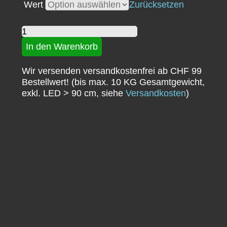
Wert
Zurücksetzen
CHF 100.00
Gutschein
Menge
In den Warenkorb
Wir versenden versandkostenfrei ab CHF 99
Bestellwert! (bis max. 10 KG Gesamtgewicht,
exkl. LED > 90 cm, siehe
Versandkosten
)