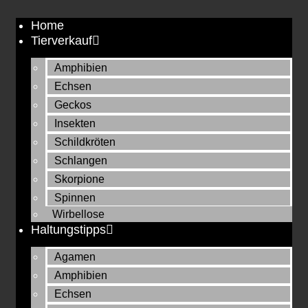
Zum
Home
Inhalt
Tierverkauf
springen
Amphibien
Echsen
Geckos
Insekten
Schildkröten
Schlangen
Skorpione
Spinnen
Wirbellose
Haltungstipps
Agamen
Amphibien
Echsen