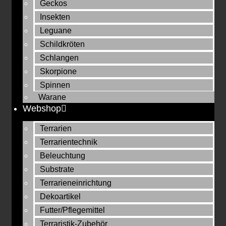
Geckos
Insekten
Leguane
Schildkröten
Schlangen
Skorpione
Spinnen
Warane
Webshop
Terrarien
Terrarientechnik
Beleuchtung
Substrate
Terrarieneinrichtung
Dekoartikel
Futter/Pflegemittel
Terraristik-Zubehör