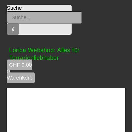
Suche
Lorica Webshop: Alles für
Terrarienliebhaber
CHF
0.00
0
Warenkorb