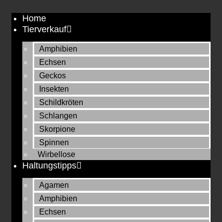
Zum
Home
Inhalt
Tierverkauf
springen
Amphibien
Echsen
Geckos
Insekten
Schildkröten
Schlangen
Skorpione
Spinnen
Wirbellose
Haltungstipps
Agamen
Amphibien
Echsen