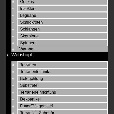
Geckos
Insekten
Leguane
Schildkröten
Schlangen
Skorpione
Spinnen
Warane
Webshop
Terrarien
Terrarientechnik
Beleuchtung
Substrate
Terrarieneinrichtung
Dekoartikel
Futter/Pflegemittel
Terraristik-Zubehör